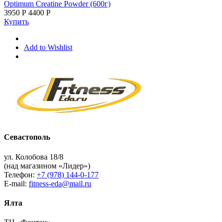
Optimum Creatine Powder (600г)
3950
Р
4400
Р
Купить
Add to Wishlist
Севастополь
ул. Колобова 18/8
(над магазином «Лидер»)
Телефон:
+7 (978) 144-0-177
E-mail:
fitness-eda@mail.ru
Ялта