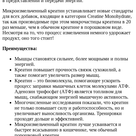
в предоставлении и передачи энергии.
Микроизмельченный креатин устанавливает новые стандарты
для всех добавок, входящие в категории Creatine Monohydrate,
так как производимые при этом микрочастицы креатина в 20
раз меньше, чем в обычном креатине в порошковом виде.
Несмотря на то, что процесс измельчения немного удорожает
продукт, оно того стоит!
Преимущества:
Мышцы становятся сильнее, более мощными и полны
энергией.
Креатин повышает прочность связок сухожилий, а
также помогает увеличить размер мышц.
Креатин – это биомолекула, помогающее ускорить
процесс заправки мышечных клеток молекулами АТФ.
Аденозин трифосфат (АТФ) является топливом для
мышц, снабжающим энергией мышечную активность.
Многочисленные исследования показали, что креатин
не только повышает силу и работоспособность, но и
увеличивает выносливость организма. Тренировки
проходят дольше и эффективней.
Микроизмельченный креатин лучше усваивается и
быстрее всасыванию в кишечнике, чем обычный
порошковый креатин.