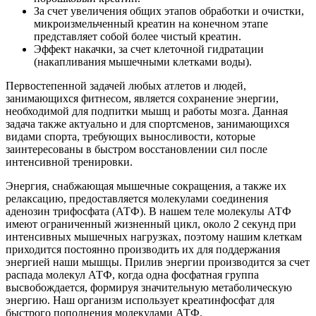
За счет увеличения общих этапов обработки и очистки,
микроизмельченный креатин на конечном этапе
представляет собой более чистый креатин.
Эффект накачки, за счет клеточной гидратации
(накапливания мышечными клетками воды).
Первостепенной задачей любых атлетов и людей,
занимающихся фитнесом, является сохранение энергии,
необходимой для подпитки мышц и работы мозга. Данная
задача также актуально и для спортсменов, занимающихся
видами спорта, требующих выносливости, которые
заинтересованы в быстром восстановлении сил после
интенсивной тренировки.
Энергия, снабжающая мышечные сокращения, а также их
релаксацию, предоставляется молекулами соединения
аденозин трифосфата (АТФ). В нашем теле молекулы АТФ
имеют ограниченный жизненный цикл, около 2 секунд при
интенсивных мышечных нагрузках, поэтому нашим клеткам
приходится постоянно производить их для поддержания
энергией наши мышцы. Прилив энергии производится за счет
распада молекул АТФ, когда одна фосфатная группа
высвобождается, формируя значительную метаболическую
энергию. Наш организм использует креатинфосфат для
быстрого пополнения молекулами АТФ.