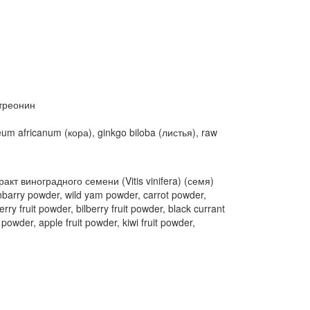
-треонин
m africanum (кора), ginkgo biloba (листья), raw
ракт виноградного семени (Vitis vinifera) (семя)
arry powder, wild yam powder, carrot powder,
y fruit powder, bilberry fruit powder, black currant
powder, apple fruit powder, kiwi fruit powder,