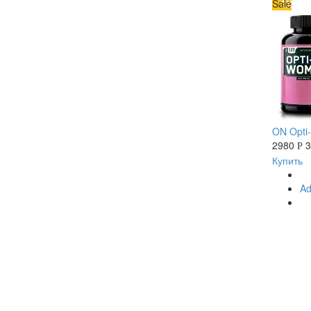
Sale
ON Opti
2980
Р
Купить
Ad