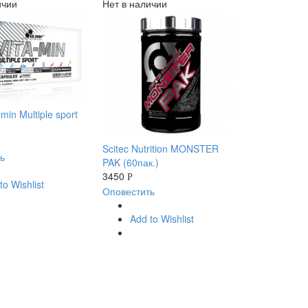
ичии
Нет в наличии
-min Multiple sport
Scitec Nutrition MONSTER
ь
PAK (60пак.)
3450
Р
to Wishlist
Оповестить
Add to Wishlist