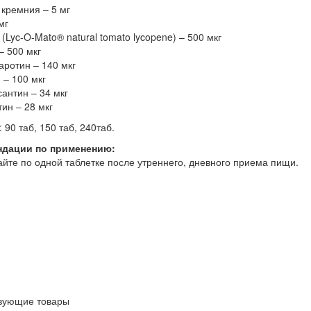
 кремния – 5 мг
мг
(Lyc-O-Mato® natural tomato lycopene) – 500 мкг
– 500 мкг
аротин – 140 мкг
 – 100 мкг
антин – 34 мкг
ин – 28 мкг
 90 таб, 150 таб, 240таб.
ндации по применению:
йте по одной таблетке после утреннего, дневного приема пищи.
спортивное питание Opti-Men 240капс. в Севастополе
fitness-ed
в Алуште, в Армянске, в Бахчисарае, в Белогорске, в Джанкое, в Е
Крыму, в Судаке, в Феодосии, в Щелкино, в Ялте. Протеин, гей
, карнитин, омега 3,6,9, витамины, минералы, микроэлементы,
нировочные добавки, для суставов и связок, тестостероновые 
ки. Спортивное питание купить, Севастополь, Инкерман, Балак
рай, Белогорск, Джанкой, Евпатория, Керчь, Красноперекопск, С
fitness-eda.ru
вующие товары