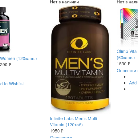
Нет в наличии
Нет в нал
Olimp Vita
(60капс.)
-Women (120капс.)
1530
3290
Р
Р
Оповестит
Add 
d to Wishlist
Infinite Labs Men’s Multi-
Vitamin (120таб)
1950
Р
Оповестить