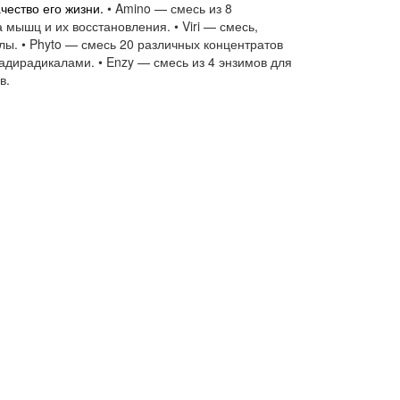
чество его жизни.
• Amino — смесь из 8
 мышц и их восстановления. • Viri — смесь,
лы. • Phyto — смесь 20 различных концентратов
адирадикалами. • Enzy — смесь из 4 энзимов для
в.