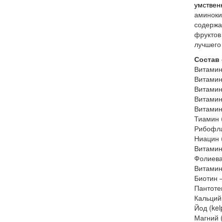
умствен
аминокис
содержа
фруктов
лучшего
Состав 
Витамин
Витамин
Витамин
Витамин
Витамин
Тиамин 
Рибофла
Ниацин 
Витамин
Фолиева
Витамин
Биотин –
Пантоте
Кальций 
Йод (kel
Магний (