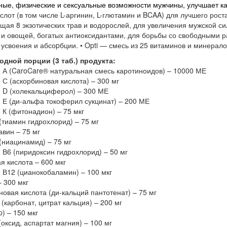
ные, физические и сексуальные возможности мужчины, улучшает ка
лот (в том числе L-аргинин, L-глютамин и BCAA) для лучшего роста
щая 8 экзотических трав и водорослей, для увеличения мужской си
 и овощей, богатых антиоксидантами, для борьбы со свободными р
 усвоения и абсоpбции. • Opti — смесь из 25 витаминов и минерало
одной порции (3 таб.) продукта:
 А (CaroCare® натуральная смесь каротиноидов) – 10000 МЕ
 С (аскорбиновая кислота) – 300 мг
 D (холекальциферол) – 300 МЕ
 Е (ди-альфа токоферил сукцинат) – 200 МЕ
 К (фитонадион) – 75 мкг
(тиамин гидрохлорид) – 75 мг
вин – 75 мг
(ниацинамид) – 75 мг
 В6 (пиридоксин гидрохлорид) – 50 мг
я кислота – 600 мкг
 В12 (цианокобаламин) – 100 мкг
 300 мкг
новая кислота (ди-кальций пантотенат) – 75 мг
(карбонат, цитрат кальция) – 200 мг
p) – 150 мкг
оксид, аспартат магния) – 100 мг