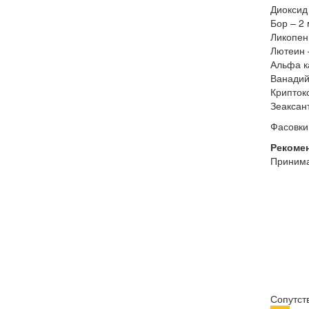
Диоксид
Бор – 2 
Ликопен 
Лютеин 
Альфа к
Ванадий
Криптокс
Зеаксант
Фасовки:
Рекоме
Принима
Купить 
Алупке, 
Старом 
креатин
предтре
батончи
Бахчиса
Ялта.
Сопутст