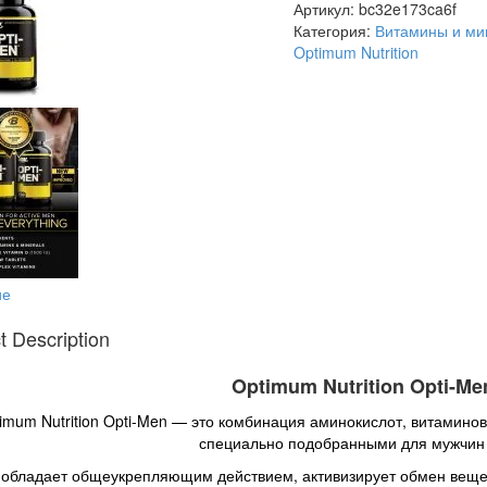
Артикул:
bc32e173ca6f
Категория:
Витамины и м
Optimum Nutrition
ие
t Description
Optimum Nutrition Opti-Me
imum Nutrition Opti-Men — это комбинация аминокислот, витамино
специально подобранными для мужчин
 обладает общеукрепляющим действием, активизирует обмен веще