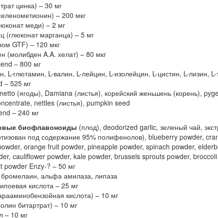
трат цинка) – 30 мг
селенометионин) – 200 мкг
люконат меди) – 2 мг
ц (глюконат марганца) – 5 мг
ром GTF) – 120 мкг
н (молибден A.A. хелат) – 80 мкг
end – 800 мг
н, L-глютамин, L-валин, L-лейцин, L-изолейцин, L-цистин, L-лизин, L
nd – 525 мг
etto (ягоды), Damiana (листья), корейский женьшень (корень), pygeu
oncentrate, nettles (листья), pumpkin seed
end – 240 мг
овые биофлавоноиды
(плод), deodorized garlic, зеленый чай, экст
тизован под содержание 95% полифенолов), blueberry powder, cranb
owder, orange fruit powder, pineapple powder, spinach powder, elderberr
der, cauliflower powder, kale powder, brussels sprouts powder, broccoli 
it powder Enzy-? – 50 мг
 бромелаин, альфа амилаза, липаза
ипоевая кислота – 25 мг
арааминобензойная кислота) – 10 мг
олин битартрат) – 10 мг
л – 10 мг