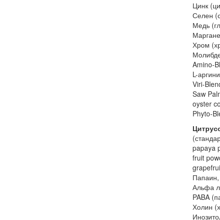
Цинк (ци
Селен (
Медь (г
Маргане
Хром (х
Молибде
Amino-Bl
L-аргини
Viri-Ble
Saw Palm
oyster c
Phyto-Bl
Цитрус
(стандар
papaya p
fruit pow
grapefru
Папаин,
Альфа л
PABA (п
Холин (х
Инозито