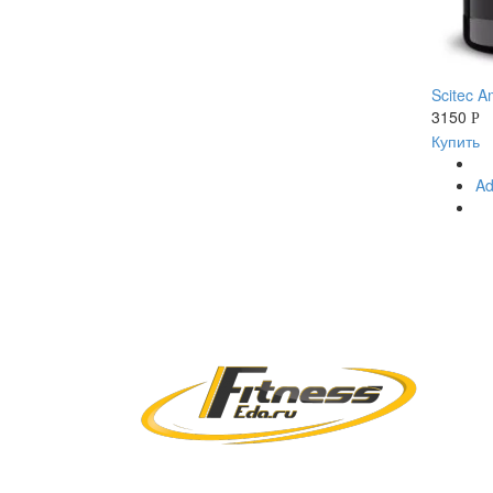
Scitec A
3150
Р
Купить
Ad