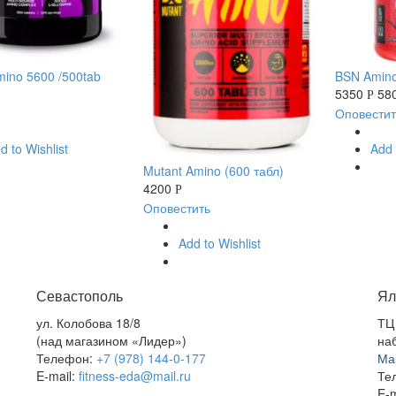
mino 5600 /500tab
BSN Amino
5350
58
Р
Оповестит
d to Wishlist
Add 
Mutant Amino (600 табл)
4200
Р
Оповестить
Add to Wishlist
Севастополь
Ял
ул. Колобова 18/8
ТЦ
(над магазином «Лидер»)
на
Телефон:
+7 (978) 144-0-177
Ма
E-mail:
fitness-eda@mail.ru
Те
E-m