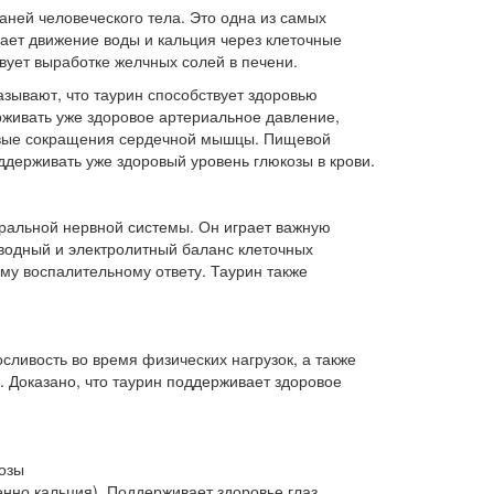
аней человеческого тела. Это одна из самых
ает движение воды и кальция через клеточные
вует выработке желчных солей в печени.
азывают, что таурин способствует здоровью
живать уже здоровое артериальное давление,
ровые сокращения сердечной мышцы. Пищевой
ддерживать уже здоровый уровень глюкозы в крови.
тральной нервной системы. Он играет важную
водный и электролитный баланс клеточных
му воспалительному ответу. Таурин также
сливость во время физических нагрузок, а также
 Доказано, что таурин поддерживает здоровое
озы
нно кальция). Поддерживает здоровье глаз