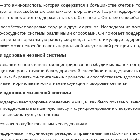
— это аминокислота, которая содержится в большинстве клеток и тк
траненных свободных аминокислот в организме. Таурин поддержив
ы, что помогает поддерживать их стабильность. Он также способст
способствует здоровью сердца и других органов. Исследования пок
о-сосудистой системы различными способами. Он помогает поддер
ый ритм и нормальную работу сосудов, а также стимулирует здо
также может способствовать нормальной инсулиновой реакции и по
 и здоровье нервной системы
в значительной степени сконцентрирован в возбудимых тканях цен
щитную роль, отчасти благодаря своей способности поддерживать 
, ингибировать окислительные процессы и способствовать здорово
ивает нормальные когнитивные функции и здоровье сетчатки.
 и здоровье мышечной системы
поддерживает здоровье скелетных мышц и, как было показано, выно
т поддерживать мышечную массу и функционирование с возрастом.
е и способствует долголетию.
 согласно опубликованным исследованиям:
ддерживает инсулиновую реакцию и правильный метаболизм глюк
могает поддерживать баланс внутриклеточных электролитов (особе