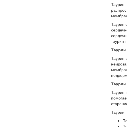
Таурин 
распрос
мембран
Таурин 
сердечн
сердечн
таурин 
Таурин
Таурин 
нейроза
мембран
поддерж
Таурин
Таурин 
помогае
старени
Таурин,
По
По