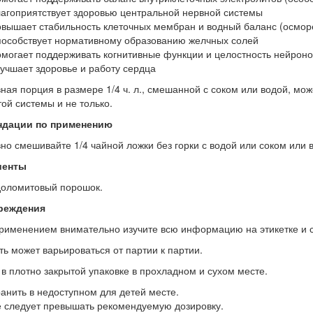
агоприятствует здоровью центральной нервной системы
вышает стабильность клеточных мембран и водный баланс (осмор
особствует нормативному образованию желчных солей
могает поддерживать когнитивные функции и целостность нейроно
учшает здоровье и работу сердца
ная порция в размере 1/4 ч. л., смешанной с соком или водой, мо
ой системы и не только.
ндации по применению
но смешивайте 1/4 чайной ложки без горки с водой или соком или 
иенты
доломитовый порошок.
реждения
рименением внимательно изучите всю информацию на этикетке и 
ть может варьироваться от партии к партии.
 в плотно закрытой упаковке в прохладном и сухом месте.
анить в недоступном для детей месте.
 следует превышать рекомендуемую дозировку.