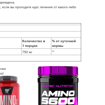
вреждена.
если вы проходите курс лечения от какого-либо
Количество в
% от суточной
1 порции
нормы
750 мг
**
ичии
жа!