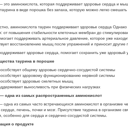
— это аминокислота, которая поддерживает здоровье сердца и мыш
 таурина в виде порошка без запаха, которую можно легко смешат
естно, аминокислота таурин поддерживает здоровье сердца Однако
я: от повышения стабильности клеточных мембран до стимулирова
омогает поддерживать артериальное давление, которое уже находит
твует восстановлению мышц после упражнений и приносит другие 
поддерживает здоровье сердца, помогает сохранить уже здоровый 
щества таурина в порошке
особствует общему здоровью сердечно-сосудистой системы
особствует здоровому функционированию нервной системы
особствует здоровью скелетных мышц
ддерживает выносливость при физических нагрузках
 — одна из самых распространенных аминокислот
— одна из самых часто встречающихся аминокислот в организме че
 сердце, печень, почки и мозг. Присутствие таурина в организме 
я, особенно для сердца и сердечно-сосудистой системы.
ация о продукте