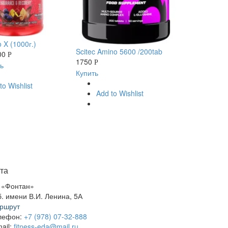
 X (1000г.)
Scitec Amino 5600 /200tab
00
Р
1750
Р
ь
Купить
to Wishlist
Add to Wishlist
та
 «Фонтан»
б. имени В.И. Ленина, 5А
ршрут
лефон:
+7 (978) 07-32-888
ail:
fitness-eda@mail.ru