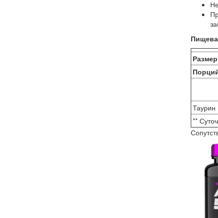
Не
Пр
за
Пищева
Размер
Порций
Таурин
** Суто
Сопутст