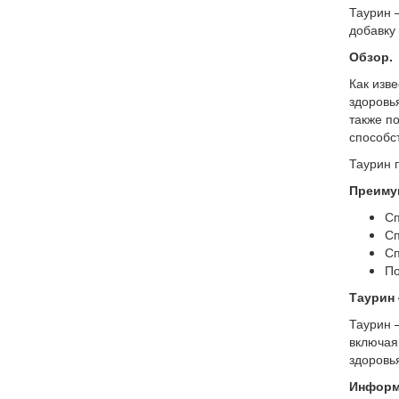
Таурин 
добавку
Обзор.
Как изв
здоровь
также п
способс
Таурин 
Преиму
Сп
Сп
Сп
По
Таурин
Таурин 
включая
здоровь
Информ