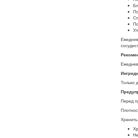
Бл
По
Сп
По
Ул
Ежеднев
сосудист
Рекоме
Ежеднев
Ингред
Только 
Предуп
Перед п
Плотнос
Хранить
Хр
Не